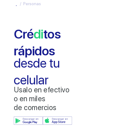
Inicio
/
Personas
Cré
di
tos
rápidos
desde tu
celular
Usalo en efectivo
o en miles
de comercios