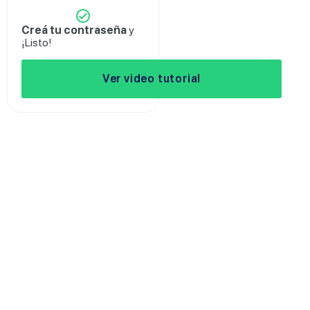
Creá tu contraseña
y
¡Listo!
Ver video tutorial