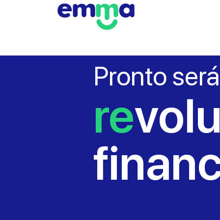
Pronto será
re
vol
financ