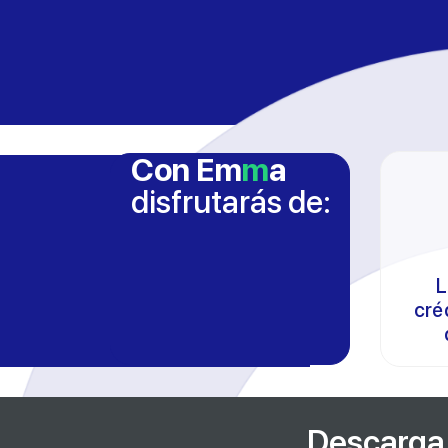
Con Em
m
a
disfrutarás de:
L
cré
Descarga 