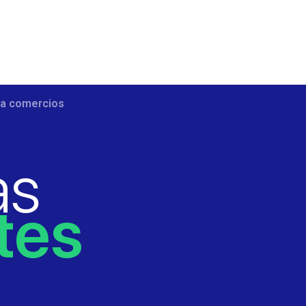
a comercios
as
tes