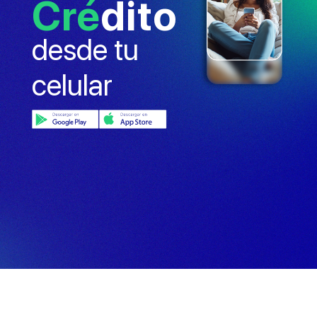
Cré
dito
desde tu
celular