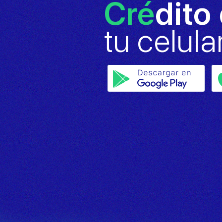
Cré
dito
tu celula