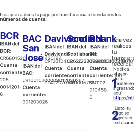
Para que realices tu pago por transferencia te brindamos los
números de cuenta:
BCR
BAC
Davivienda
Scotiabank
BN
Una vez
IBAN del
realices
San
IBAN del
IBAN del
IBAN del
BCR:
tu
Davivienda:
Scotiabank:
BN:
José
transfer
CR68015201205001420184
CR12010409142207070813
CR62012300010100575507
CR92015100210010
recordá:
Cuenta
IBAN del
Cuenta
Cuenta
Cuenta
Notificá
corriente:
BAC:
el pago
corriente:
corriente:
corriente:
100-
de tu
1
205-
CR10010200009012030267
91422070708
10010057550
01-002-
transferen
0014201-
Cuenta
ingresand
010458-
aquí
8
corriente:
6
https://b
901203026
¡Listo! tu
2
pago se
registrará
exitósame